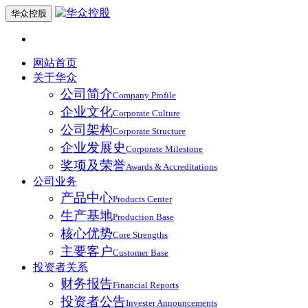
华众控股
网站首页
关于华众
公司简介
Company Profile
企业文化
Corporate Culture
公司架构
Corporate Structure
企业发展史
Corporate Milestone
奖项及荣誉
Awards & Accreditations
公司业务
产品中心
Products Center
生产基地
Production Base
核心优势
Core Strengths
主要客户
Customer Base
投资者关系
财务报告
Financial Reports
投资者公告
Invester Announcements