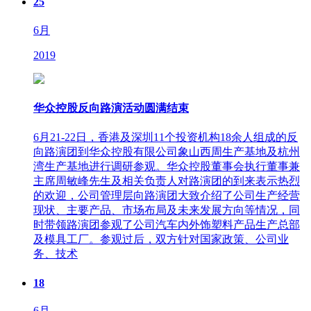
25
6月
2019
华众控股反向路演活动圆满结束
6月21-22日，香港及深圳11个投资机构18余人组成的反
向路演团到华众控股有限公司象山西周生产基地及杭州
湾生产基地进行调研参观。华众控股董事会执行董事兼
主席周敏峰先生及相关负责人对路演团的到来表示热烈
的欢迎，公司管理层向路演团大致介绍了公司生产经营
现状、主要产品、市场布局及未来发展方向等情况，同
时带领路演团参观了公司汽车内外饰塑料产品生产总部
及模具工厂。参观过后，双方针对国家政策、公司业
务、技术
18
6月