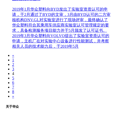
2019年1月华众塑料向BYD发出了实验室资质认可的申
请，于2月通过了BYD的文审，3月由BYD认可的二方审
核机构DNV.GL对实验室进行了现场评审，最终确认了
华众塑料符合其乘用车供应商实验室认可管理规定的要
求，具备检测服务项目能力并于5月颁发了认可证书。
2019年3月华众塑料向VOLVO提出了实验室资质认可的
申请，主机厂在对实验中心设备进行性能测试，并考察
相关人员的技术能力后，于2019年5月
«
1
2
3
4
5
6
7
8
»
关于华众