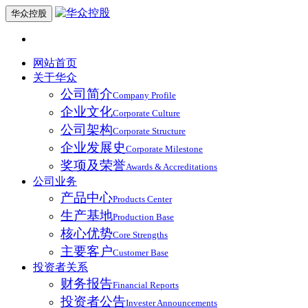
华众控股
网站首页
关于华众
公司简介
Company Profile
企业文化
Corporate Culture
公司架构
Corporate Structure
企业发展史
Corporate Milestone
奖项及荣誉
Awards & Accreditations
公司业务
产品中心
Products Center
生产基地
Production Base
核心优势
Core Strengths
主要客户
Customer Base
投资者关系
财务报告
Financial Reports
投资者公告
Invester Announcements