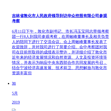
吉林省敦化市人民政府领导到访华众控股有限公司参观
考察
6月11日下午，敦化市副书记、市长冯玉宝同志带领考察
团一行8人到我司参观考察，在周敏峰董事长及相关负责
人的陪同下进行了交流会议。会上周敏峰董事长发表了
欢迎致辞，并对我司进行了简要介绍。会中考察团对我
司在目前所取得的成绩表示赞许，并详细介绍了敦化市
近年来的经济发展情况和自然资源、人文及投资环境等
情况，并表示为响应中央东西部合作共同发展的号召，
结合宁波经济高速发展、技术前卫、思想解放与敦化市
资源丰富但
31
5月
2019