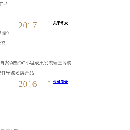
得证书
2017
关于华众
用目录》
量奖
经典案例暨QC小组成果发表赛三等奖
内外饰件宁波名牌产品
2016
公司简介