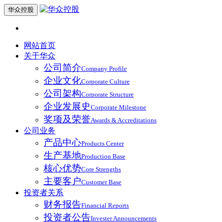
华众控股
网站首页
关于华众
公司简介
Company Profile
企业文化
Corporate Culture
公司架构
Corporate Structure
企业发展史
Corporate Milestone
奖项及荣誉
Awards & Accreditations
公司业务
产品中心
Products Center
生产基地
Production Base
核心优势
Core Strengths
主要客户
Customer Base
投资者关系
财务报告
Financial Reports
投资者公告
Invester Announcements