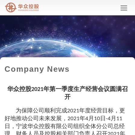
华
众
控
股
Company News
华众控股
年
第一季度
生产经营会议圆满召
202
1
开
为保障公司顺利完成
年度经营目标，更
2021
好地推动公司未来发展，
年
月
日
月
2021
4
1
0
-4
11
日
，
宁波华众控股有限公司
组织全体分公司总经
理、财务人员及控股相关部门负责人召开
年
2021