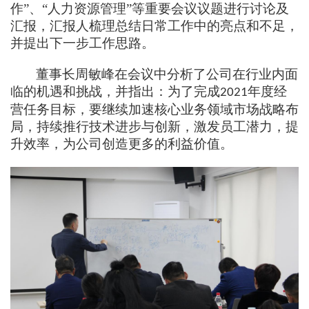
作”、“人力资源管理”等重要会议议题
进行讨论及
汇报，汇报人梳理总结日常工作中的亮点和不足，
并提出下一步工作思路。
董事长
周敏峰在会议中
分析了公司在行业内面
临的机遇和挑战
，
并指出：
为了完成
年度经
2021
营任务目标
，
要
继续加速核心业务领域市场战略布
局，持续推行技术进步与创新，激发员工潜力，提
升
效率，为公司创造更多的利益价值
。