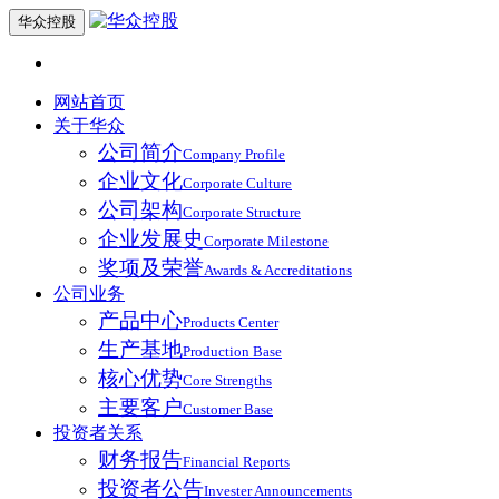
华众控股
网站首页
关于华众
公司简介
Company Profile
企业文化
Corporate Culture
公司架构
Corporate Structure
企业发展史
Corporate Milestone
奖项及荣誉
Awards & Accreditations
公司业务
产品中心
Products Center
生产基地
Production Base
核心优势
Core Strengths
主要客户
Customer Base
投资者关系
财务报告
Financial Reports
投资者公告
Invester Announcements