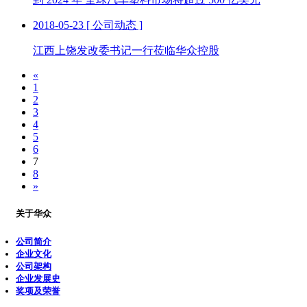
2018-05-23
[ 公司动态 ]
江西上饶发改委书记一行莅临华众控股
«
1
2
3
4
5
6
7
8
»
关于华众
公司简介
企业文化
公司架构
企业发展史
奖项及荣誉