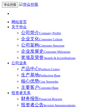
华众控股
网站首页
关于华众
公司简介
Company Profile
企业文化
Corporate Culture
公司架构
Corporate Structure
企业发展史
Corporate Milestone
奖项及荣誉
Awards & Accreditations
公司业务
产品中心
Products Center
生产基地
Production Base
核心优势
Core Strengths
主要客户
Customer Base
投资者关系
财务报告
Financial Reports
投资者公告
Invester Announcements